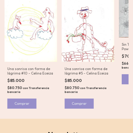
Sin Tít
Power
$70.
$66.5
bancar
Una sonrisa con forma de
Una sonrisa con forma de
lágrima #10 - Celina Eceiza
lágrima #5 - Celina Eceiza
$85.000
$85.000
$80.750
$80.750
con
Transferencia
con
Transferencia
bancaria
bancaria