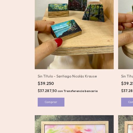
Sin Título - Santiago Nicolás Krause
Sin Tít
$39.250
$39.
$37.287,50
$37.2
con
Transferencia bancaria
Comprar
Co