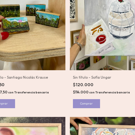
ulo - Santiago Nicolás Krause
Sin título - Sofía Ungar
250
$120.000
87,50
$114.000
con
Transferencia bancaria
con
Transferencia bancaria
mprar