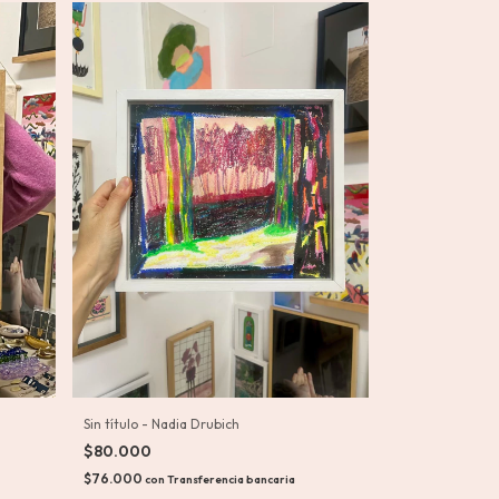
Sin título - Nadia Drubich
$80.000
$76.000
con
Transferencia bancaria