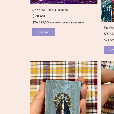
Sin título - Nadia Drubich
$78.450
$74.527,50
con
Transferencia bancaria
Sin tít
$78.
$74.5