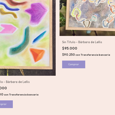
Sin Titulo - Bárbara de Lellis
$95.000
$90.250
con
Transferencia bancaria
ulo - Bárbara de Lellis
.000
500
con
Transferencia bancaria