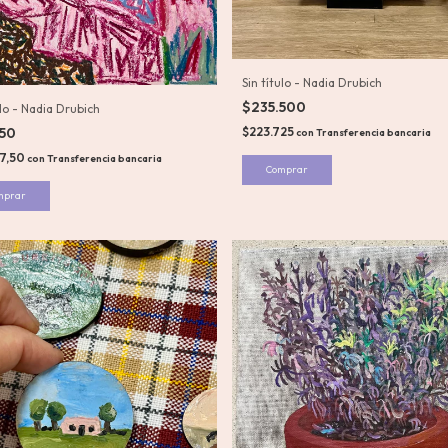
Sin título - Nadia Drubich
$235.500
ulo - Nadia Drubich
450
$223.725
con
Transferencia bancaria
27,50
con
Transferencia bancaria