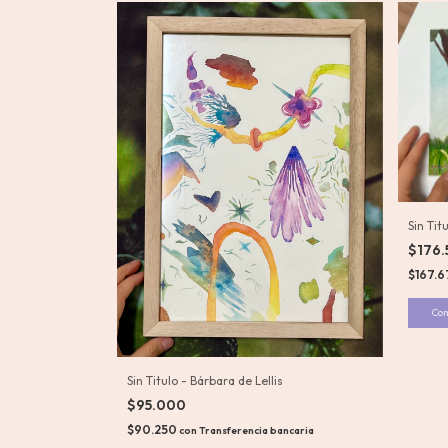
Sin Tit
$176
$167.
Sin Titulo - Bárbara de Lellis
$95.000
$90.250
con
Transferencia bancaria