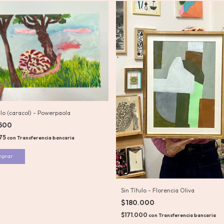
ulo (caracol) - Powerpaola
.500
675
con
Transferencia bancaria
Sin Título - Florencia Oliva
$180.000
$171.000
con
Transferencia bancaria