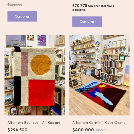
$224.000
$70.775
con
Transferencia
bancaria
Alfombra Carmín - Casa Croma
Alfombra Bauhaus - An Ricagni
$400.000
$294.500
-
38
%
OFF