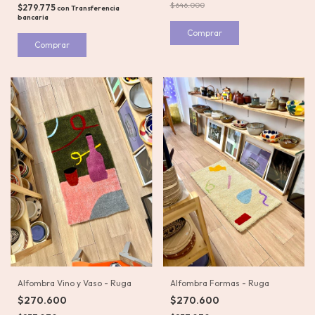
$646.000
$279.775
con
Transferencia
bancaria
Alfombra Vino y Vaso - Ruga
Alfombra Formas - Ruga
$270.600
$270.600