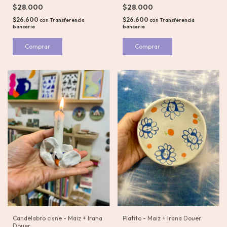
$28.000
$28.000
$26.600
$26.600
con
Transferencia
con
Transferencia
bancaria
bancaria
Platito - Maiz + Irana Douer
Candelabro cisne - Maiz + Irana
Douer