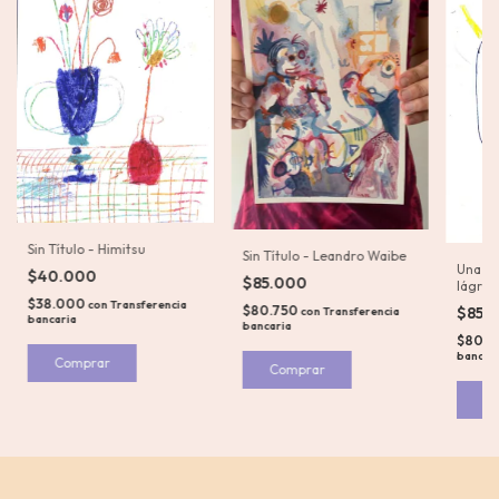
Sin Título - Himitsu
Sin Título - Leandro Waibe
Una so
$40.000
$85.000
lágrim
$38.000
con
Transferencia
$80.750
$85.
con
Transferencia
bancaria
bancaria
$80.7
bancar