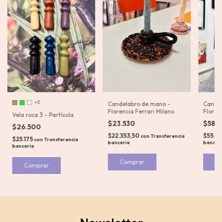
+3
Candelabro de mano -
Candel
Florencia Ferrari Milano
Floren
Vela roca 3 - Partícula
$23.530
$58.
$26.500
$22.353,50
$55.1
con
Transferencia
$25.175
con
Transferencia
bancaria
bancar
bancaria
Comprar