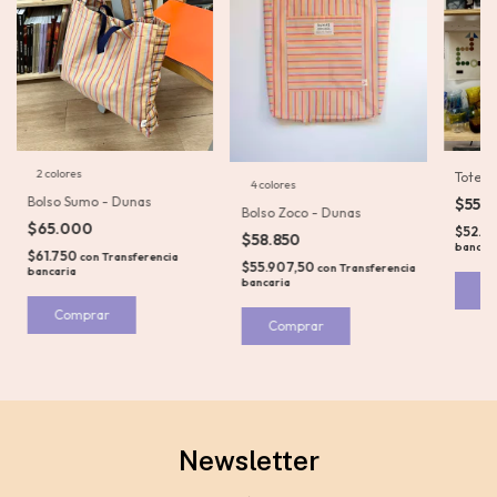
2 colores
Tote -
4 colores
Bolso Sumo - Dunas
$55.
Bolso Zoco - Dunas
$65.000
$52.2
$58.850
bancar
$61.750
con
Transferencia
$55.907,50
con
Transferencia
bancaria
bancaria
Comprar
Comprar
Newsletter