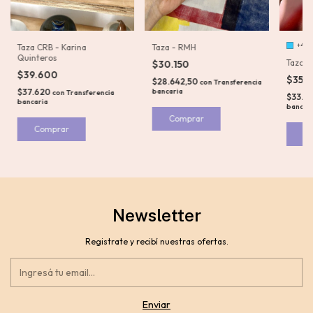
+4
Taza CRB - Karina
Taza - RMH
Quinteros
Tazon 
$30.150
$39.600
$35.
$28.642,50
con
Transferencia
$37.620
bancaria
con
Transferencia
$33.2
bancaria
bancar
Comprar
C
Newsletter
Registrate y recibí nuestras ofertas.