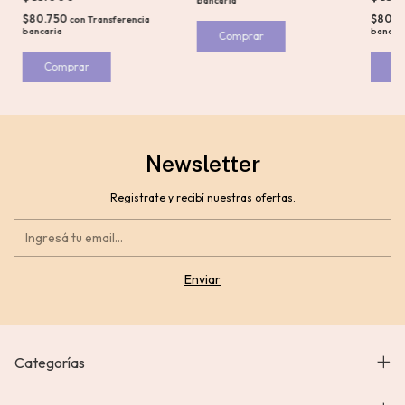
bancaria
$80.750
$80.7
con
Transferencia
bancaria
bancar
Newsletter
Registrate y recibí nuestras ofertas.
Categorías