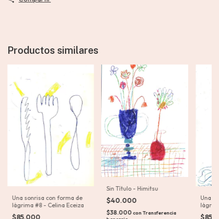
Productos similares
Sin Título - Himitsu
Una sonrisa con forma de
Una so
$40.000
lágrima #8 - Celina Eceiza
lágrim
$38.000
con
Transferencia
$85.000
$85.