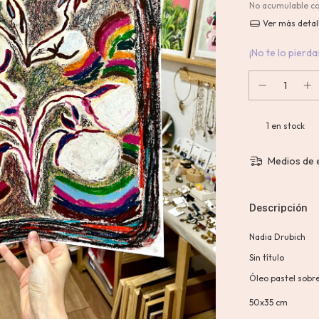
No acumulable c
Ver más detal
¡No te lo pierdas
1
en stock
Medios de 
Descripción
Nadia Drubich
Sin título
Óleo pastel sobr
50x35 cm