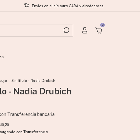
Envíos en el día para CABA y alrededores
0
rs
bujo
.
Sin título - Nadia Drubich
ulo - Nadia Drubich
con
Transferencia bancaria
355,25
pagando con Transferencia