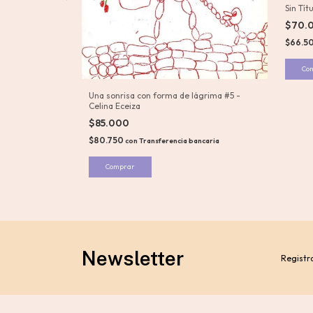
Sin Tít
$70.
$66.5
ágrima #11 -
Una sonrisa con forma de lágrima #5 -
Celina Eceiza
$85.000
$80.750
ancaria
con
Transferencia bancaria
Newsletter
Registra