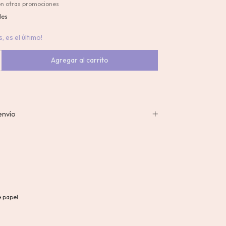
on otras promociones
les
, es el último!
envío
e papel