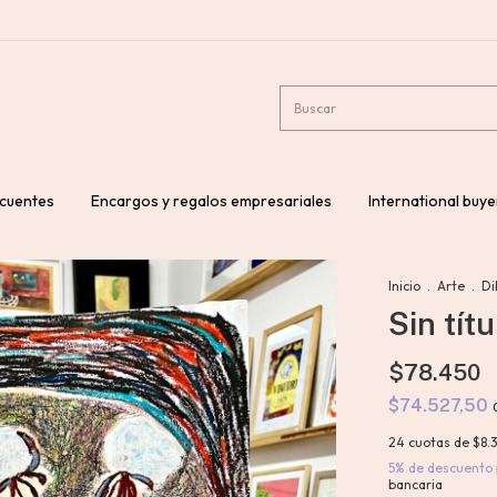
ecuentes
Encargos y regalos empresariales
International buye
Inicio
.
Arte
.
Di
Sin tít
$78.450
$74.527,50
24
cuotas de
$8.
5% de descuento
bancaria