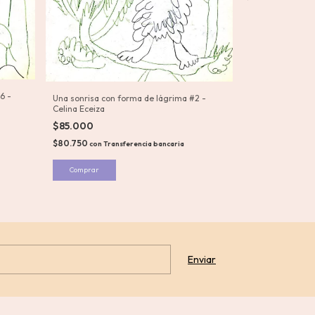
Sin Título - Himi
6 -
Una sonrisa con forma de lágrima #2 -
$40.000
Celina Eceiza
$38.000
con
Tra
$85.000
$80.750
con
Transferencia bancaria