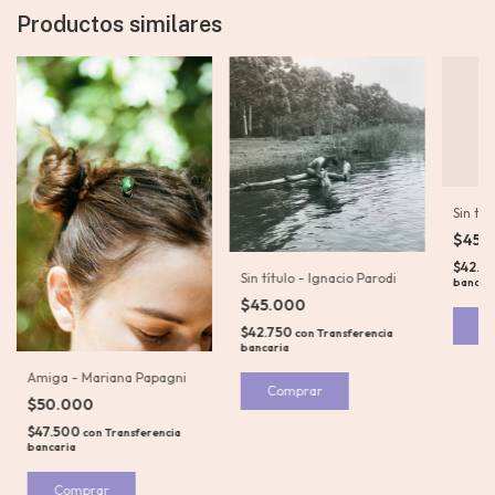
Productos similares
Sin tí
$45.
$42.7
Sin título - Ignacio Parodi
bancar
$45.000
$42.750
con
Transferencia
bancaria
Amiga - Mariana Papagni
$50.000
$47.500
con
Transferencia
bancaria