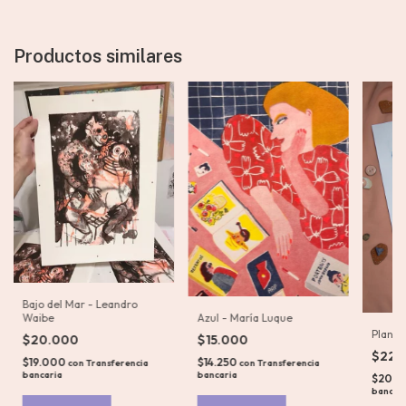
Productos similares
Bajo del Mar - Leandro
Azul - María Luque
Waibe
Planta
$15.000
$20.000
$22.
$14.250
$19.000
con
Transferencia
con
Transferencia
bancaria
bancaria
$20.9
bancar