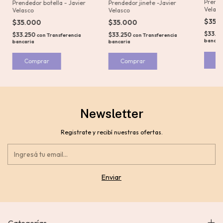
Prende
Prendedor botella - Javier
Prendedor jinete -Javier
Velasc
Velasco
Velasco
$35.
$35.000
$35.000
$33.2
$33.250
$33.250
con
Transferencia
con
Transferencia
bancar
bancaria
bancaria
C
Newsletter
Registrate y recibí nuestras ofertas.
Categorías