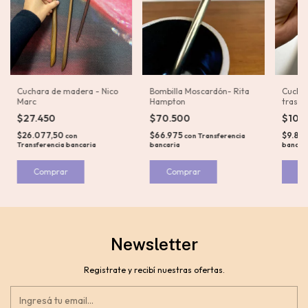
Cuchara de madera - Nico
Bombilla Moscardón- Rita
Cuchar
Marc
Hampton
traslú
$27.450
$70.500
$10.
$26.077,50
$66.975
$9.80
con
con
Transferencia
Transferencia bancaria
bancaria
bancar
Comprar
Newsletter
Registrate y recibí nuestras ofertas.