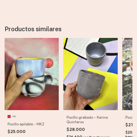
Productos similares
+4
Pocillo grabado - Karina
Pocill
Quinteros
Pocillo apilable - MKZ
$21.
$28.000
$25.000
$20.5
$26.600
bancar