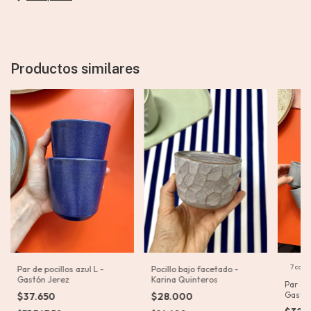
Productos similares
7 colo
Pocillo bajo facetado -
Par de pocillos azul L -
Karina Quinteros
Gastón Jerez
Par de
Gastón
$28.000
$37.650