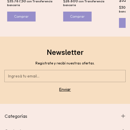
$32.
$26.600
$35.767,50
con
Transferencia
con
Transferencia
bancaria
bancaria
$30.5
bancar
Comprar
C
Newsletter
Registrate y recibí nuestras ofertas.
Categorías