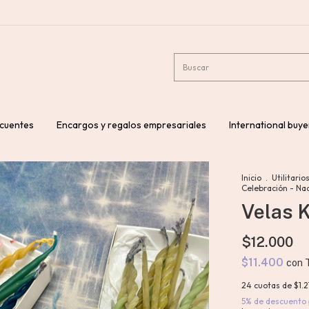
ecuentes
Encargos y regalos empresariales
International buye
Inicio
.
Utilitario
Celebración - Na
Velas K
$12.000
$11.400
con
24
cuotas de
$1.
5% de descuento