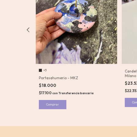
+3
rande -
Candel
Milano
Portasahumerio - MKZ
$23.
$18.000
$22.35
a bancaria
$17.100
con
Transferencia bancaria
Comprar