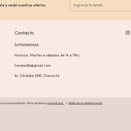
te y recibí nuestras ofertas.
Contacto
5491165869666
Horarios: Martes a sábados de 14 a 19hs.
tiendaidlb@gmail.com
Av. Córdoba 6381, Chacarita
 y los consumidores. Para reclamos
ingresá acá.
/
Botón de arrepentimiento