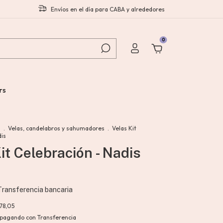
Envíos en el día para CABA y alrededores
0
rs
s
.
Velas, candelabros y sahumadores
.
Velas Kit
dis
it Celebración - Nadis
Transferencia bancaria
278,05
pagando con Transferencia