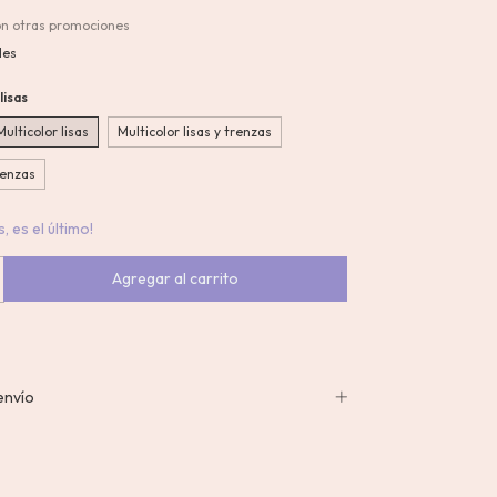
on otras promociones
les
lisas
Multicolor lisas
Multicolor lisas y trenzas
renzas
, es el último!
envío