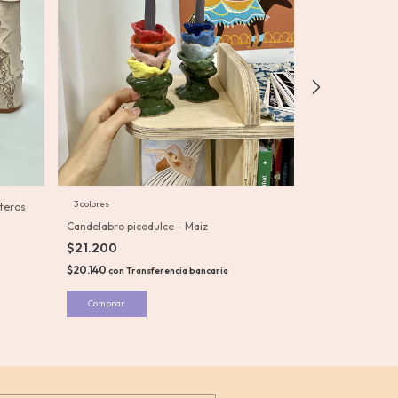
3 colores
teros
Candelabro picodulce - Maiz
Candelabro flor 
$21.200
$30.600
$20.140
$29.070
con
Transferencia bancaria
con
Tra
Comprar
Comprar