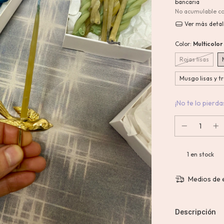
bancaria
No acumulable c
Ver más detal
Color:
Multicolor 
Rojas lisas
Musgo lisas y t
¡No te lo pierdas
1
en stock
Medios de 
Descripción