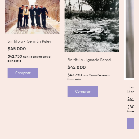
Sin título - Germán Paley
$45.000
$42.750
con
Transferencia
Sin título - Ignacio Parodi
bancaria
$45.000
$42.750
con
Transferencia
bancaria
Cuerpo
Mariel
$85.
$80.7
bancar