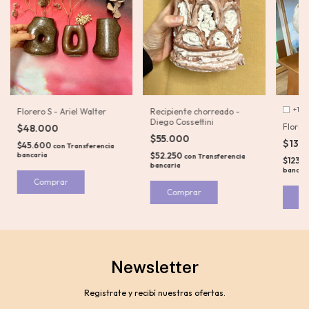
+1
Florero S - Ariel Walter
Recipiente chorreado -
Diego Cossettini
Florer
$48.000
$55.000
$130
$45.600
con
Transferencia
bancaria
$52.250
con
Transferencia
$123.
bancaria
bancar
Comprar
C
Newsletter
Registrate y recibí nuestras ofertas.