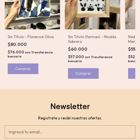
Sin Título - Florencia Oliva
Sin Titulo (formas) - Nicolás
Nadado
Sobrero
Marcó
$80.000
$60.000
$55.
$76.000
con
Transferencia
bancaria
$57.000
$52.2
con
Transferencia
bancaria
bancar
Newsletter
Registrate y recibí nuestras ofertas.