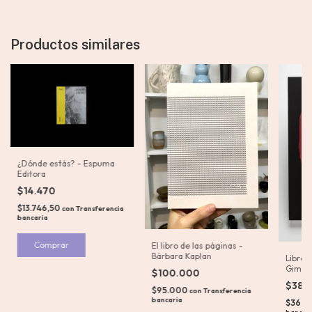
Productos similares
¿Dónde estás? - Espuma
Editora
$14.470
$13.746,50
con
Transferencia
bancaria
El libro de las páginas -
Bárbara Kaplan
Libro 
Gimen
$100.000
$38.
$95.000
con
Transferencia
bancaria
$36.1