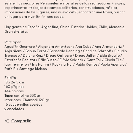
est? en las secciones Personales en los sites de los realizadores > viajes,
experimentos, trabajos de campo solitarios, construcciones, m?sica,
impresiones de los lugares, una nuevo caf?, encontrar una l?nea, buscar
un lugar para vivir. En fin, sus cosas.
Hay gente de Espa?a, Argentina, China, Estados Unidos, Chile, Alemania,
Gran Breta?a, .
Participan
Agust?n Guerrero / Alejandra Amen?bar / Ana Cuba / Ana Armendariz /
Anja Niemi / Babun Feroz / Bernardo Henning / Candice Schrapff / Claudio
Troncoso / Daiana Ruiz / Diego Ontivero / Diego Jalfen / Elda Broglio /
Estefan?a Panizza / F?lix Busso / Fl?vio Seixlack / Ganz Toll / Gisela Filc /
Igor Termenon / Iris Humm / Koak / Li Hui / Pablo Ramos / Paula Aparicio /
Rafa F. / Santiago Idelson
Edici?n
18 x 24,5 cm
160 p?ginas
4/4 colores
Tapa: cartulina 330gr
Interiores: Chambril 120 gr
16 cuadernillos cosidos
y encolados
Compartir