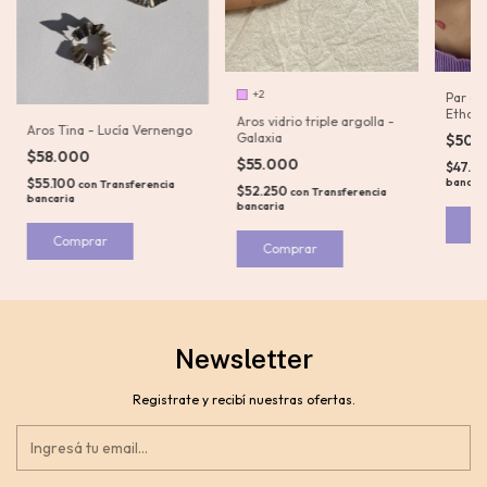
+2
Par de
Ethos
Aros vidrio triple argolla -
Aros Tina - Lucía Vernengo
Galaxia
$50.
$58.000
$55.000
$47.7
$55.100
bancar
con
Transferencia
$52.250
con
Transferencia
bancaria
bancaria
C
Comprar
Comprar
Newsletter
Registrate y recibí nuestras ofertas.