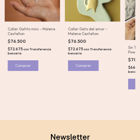
Collar Gatito mini - Malena
Collar Gato del amor -
Castañon
Malena Castañon
$76.500
$76.500
Sin Tit
$72.675
$72.675
con
Transferencia
con
Transferencia
Power
bancaria
bancaria
$70.
Comprar
Comprar
$66.5
bancar
Newsletter