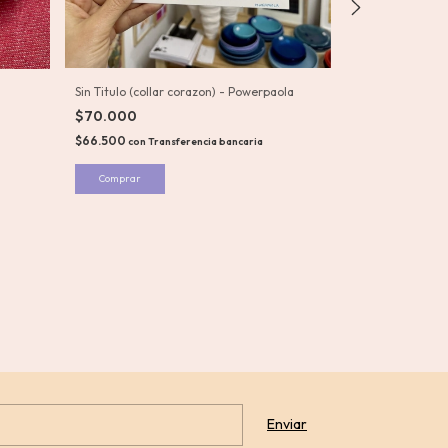
Collar Salchi - 
$76.500
$72.675
con
Tran
Comprar
Sin Titulo (collar corazon) - Powerpaola
$70.000
$66.500
con
Transferencia bancaria