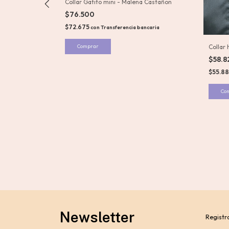
lena Castañon
Collar Gatito mini - Malena Castañon
$76.500
$72.675
ncaria
con
Transferencia bancaria
Comprar
Collar 
$58.8
$55.88
Co
Newsletter
Registra