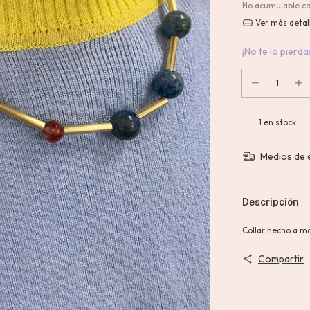
No acumulable c
Ver más detal
¡No te lo pierdas
1
en stock
Medios de 
Descripción
Collar hecho a ma
Compartir