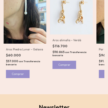
Aros alimaña - Verdá
$116.700
Par de
Aros Piedra Lunar - Galaxia
$110.865
con
Transferencia
$96.
$60.000
bancaria
$91.5
$57.000
con
Transferencia
bancar
bancaria
C
Newsletter