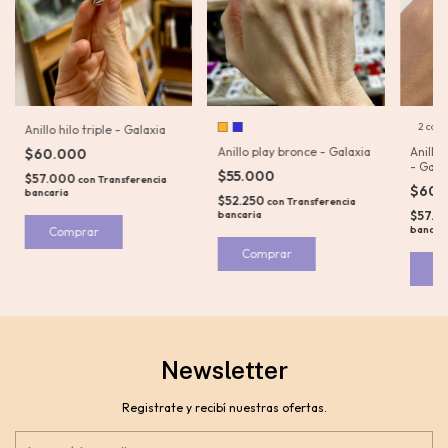
2 colo
Anillo hilo triple - Galaxia
Anillo play bronce - Galaxia
Anillo 
$60.000
- Gala
$55.000
$57.000
con
Transferencia
$60.
bancaria
$52.250
con
Transferencia
bancaria
$57.0
bancar
Comprar
Comprar
C
Newsletter
Registrate y recibí nuestras ofertas.