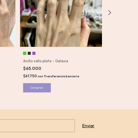
Anillo sello plata - Galaxia
Anillo play plata
$65.000
$65.000
$61.750
$61.750
con
Transferencia bancaria
con
Tran
Comprar
Comprar