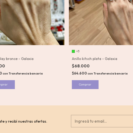
+3
play bronce - Galaxia
Anillo kitsch plata - Galaxia
000
$68.000
50
$64.600
con
Transferencia bancaria
con
Transferencia bancaria
mprar
Comprar
te y recibí nuestras ofertas.