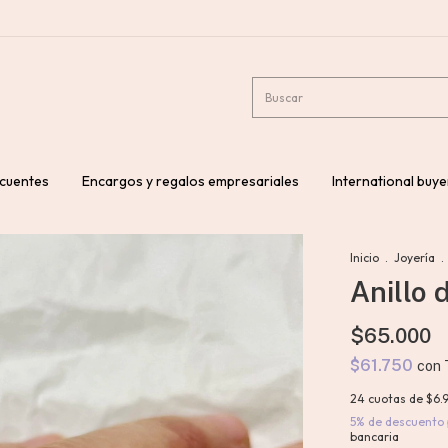
ecuentes
Encargos y regalos empresariales
International buye
Inicio
.
Joyería
.
Anillo 
$65.000
$61.750
con
24
cuotas de
$6.
5% de descuento
bancaria