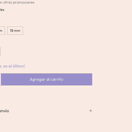
on otras promociones
les
mm
18 mm
, es el último!
envío