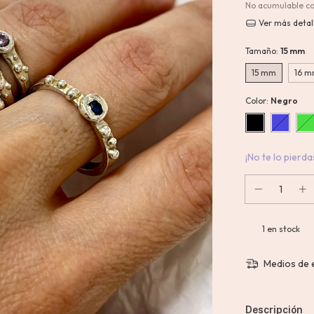
No acumulable c
Ver más detal
Tamaño:
15 mm
15 mm
16 
Color:
Negro
¡No te lo pierdas
1
en stock
Medios de 
Descripción