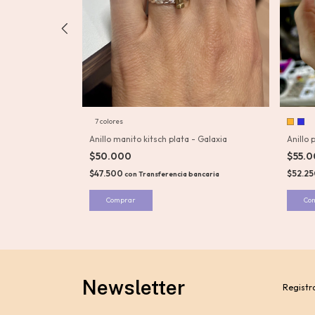
7 colores
 - Galaxia
Anillo manito kitsch plata - Galaxia
Anillo 
$50.000
$55.
ancaria
$47.500
$52.2
con
Transferencia bancaria
Comprar
Co
Newsletter
Registra