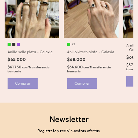
+3
Anillo
- Gala
Anillo sello plata - Galaxia
Anillo kitsch plata - Galaxia
$60.
$65.000
$68.000
$57.0
$61.750
$64.600
con
Transferencia
con
Transferencia
bancar
bancaria
bancaria
C
Comprar
Comprar
Newsletter
Registrate y recibí nuestras ofertas.